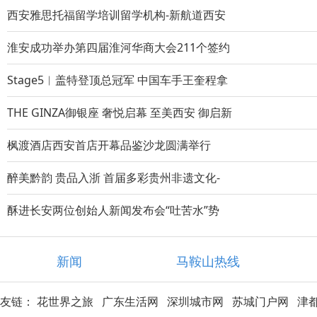
西安雅思托福留学培训留学机构-新航道西安
淮安成功举办第四届淮河华商大会211个签约
Stage5︱盖特登顶总冠军 中国车手王奎程拿
THE GINZA御银座 奢悦启幕 至美西安 御启新
枫渡酒店西安首店开幕品鉴沙龙圆满举行
醉美黔韵 贵品入浙 首届多彩贵州非遗文化-
酥进长安两位创始人新闻发布会“吐苦水”势
新闻
马鞍山热线
友链：
花世界之旅
广东生活网
深圳城市网
苏城门户网
津